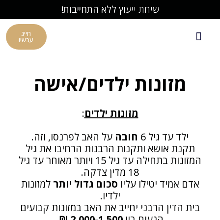
שיחת ייעוץ
ללא התחייבות!
חייג
עכשיו
 רבני
שר
נפוצות
 המשרד
 ממליצים
מזונות ילדים/אישה
מזונות ילדים
:
ילד עד גיל 6
חובה
על האב לפרנסו, וזה.
תקנת אושא ותקנות הרבנות הרחיבו את גיל
המזונות בתחילה עד גיל 15 ויותר מאוחר עד גיל
18 מדין צדקה.
אדם אמיד יטילו עליו
סכום גדול יותר
למזונות
ילדיו.
בית הדין הרבני יחייב את האב במזונות קבועים
הנעים בין
2,000-1,500 ₪
.